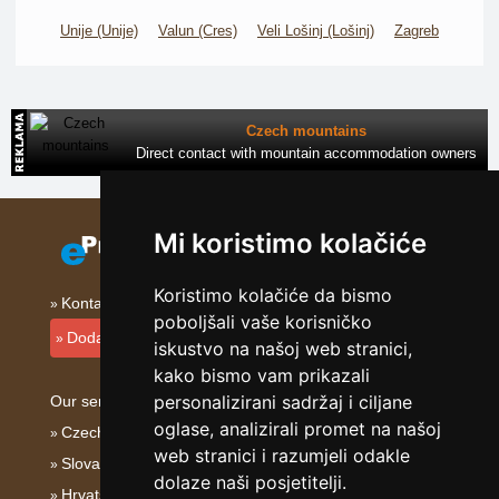
Unije (Unije)
Valun (Cres)
Veli Lošinj (Lošinj)
Zagreb
Czech mountains
Direct contact with mountain accommodation owners
Mi koristimo kolačiće
Koristimo kolačiće da bismo
Kontakt
poboljšali vaše korisničko
Dodati smještajni objekt
iskustvo na našoj web stranici,
kako bismo vam prikazali
personalizirani sadržaj i ciljane
Our servers:
oglase, analizirali promet na našoj
Czech mountains
web stranici i razumjeli odakle
Slovakian mountains
dolaze naši posjetitelji.
Hrvatska