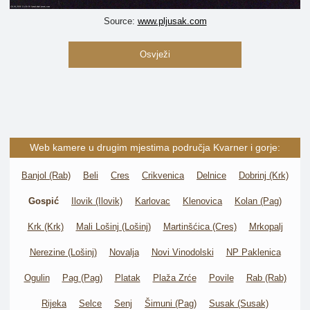
Source:
www.pljusak.com
Osvježi
Web kamere u drugim mjestima područja Kvarner i gorje:
Banjol (Rab)
Beli
Cres
Crikvenica
Delnice
Dobrinj (Krk)
Gospić
Ilovik (Ilovik)
Karlovac
Klenovica
Kolan (Pag)
Krk (Krk)
Mali Lošinj (Lošinj)
Martinšćica (Cres)
Mrkopalj
Nerezine (Lošinj)
Novalja
Novi Vinodolski
NP Paklenica
Ogulin
Pag (Pag)
Platak
Plaža Zrće
Povile
Rab (Rab)
Rijeka
Selce
Senj
Šimuni (Pag)
Susak (Susak)