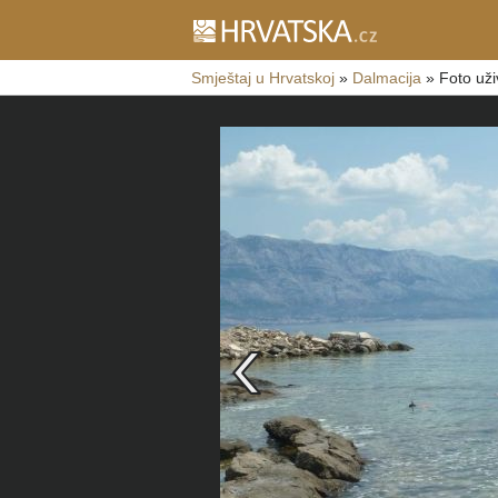
Smještaj u Hrvatskoj
»
Dalmacija
»
Foto uži