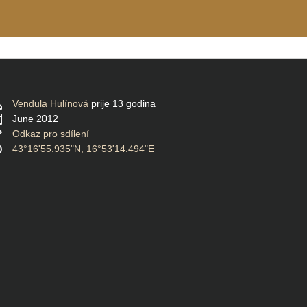
Vendula Hulínová
prije 13 godina
June 2012
Odkaz pro sdílení
43°16'55.935"N, 16°53'14.494"E