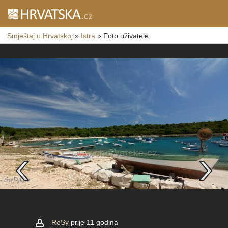
Smještaj u Hrvatskoj
»
Istra
»
Foto uživatele
RoSy
prije 11 godina