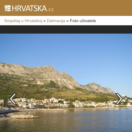
Smještaj u Hrvatskoj
»
Dalmacija
»
Foto uživatele