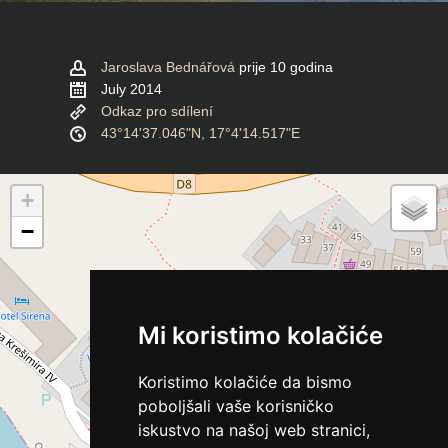
Jaroslava Bednářová
prije 10 godina
July 2014
Odkaz pro sdílení
43°14'37.046"N, 17°4'14.517"E
+
−
Mi koristimo kolačiće
Koristimo kolačiće da bismo
poboljšali vaše korisničko
iskustvo na našoj web stranici,