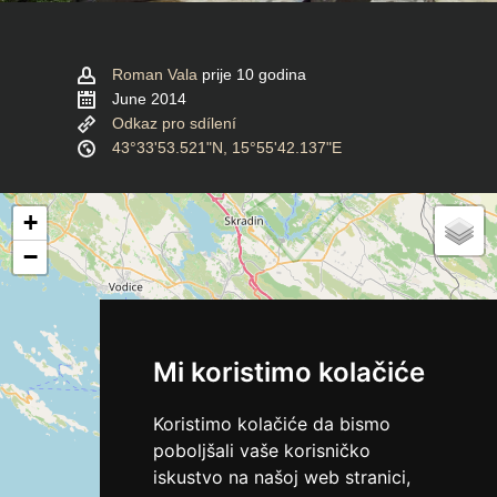
Roman Vala
prije 10 godina
June 2014
Odkaz pro sdílení
43°33'53.521"N, 15°55'42.137"E
+
−
Mi koristimo kolačiće
Koristimo kolačiće da bismo
poboljšali vaše korisničko
iskustvo na našoj web stranici,