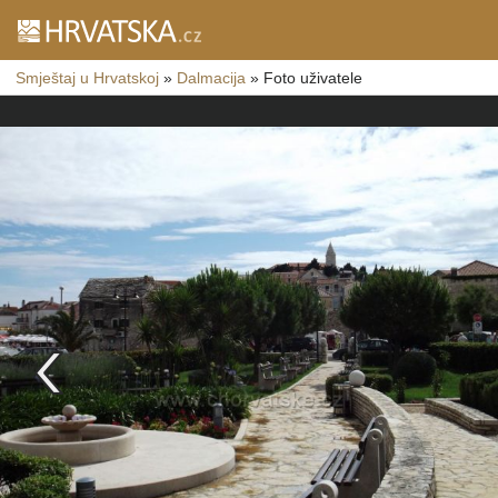
Smještaj u Hrvatskoj
»
Dalmacija
»
Foto uživatele