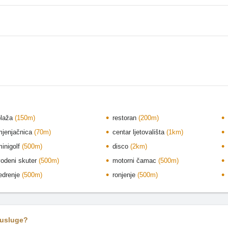
plaža
(150m)
restoran
(200m)
mjenjačnica
(70m)
centar ljetovališta
(1km)
minigolf
(500m)
disco
(2km)
vodeni skuter
(500m)
motorni čamac
(500m)
jedrenje
(500m)
ronjenje
(500m)
 usluge?