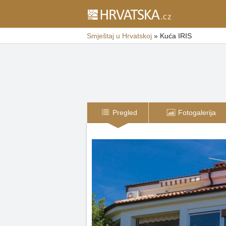
Smještaj u Hrvatskoj
»
Kuća IRIS
Pregled
Fotogalerija