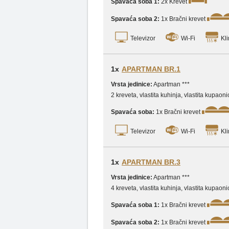
Spavaća soba 1:
2x Krevet
Spavaća soba 2:
1x Bračni krevet
Televizor
Wi-Fi
Kli
1x
APARTMAN BR.1
Vrsta jedinice:
Apartman ***
2 kreveta, vlastita kuhinja, vlastita kupa
Spavaća soba:
1x Bračni krevet
Televizor
Wi-Fi
Kli
1x
APARTMAN BR.3
Vrsta jedinice:
Apartman ***
4 kreveta, vlastita kuhinja, vlastita kupa
Spavaća soba 1:
1x Bračni krevet
Spavaća soba 2:
1x Bračni krevet