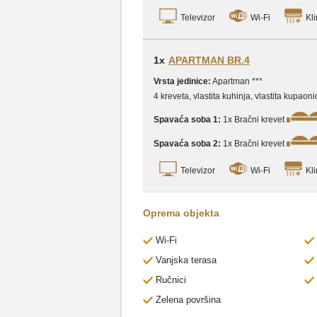
Televizor
Wi-Fi
Kli
1x
APARTMAN BR.4
Vrsta jedinice:
Apartman ***
4 kreveta, vlastita kuhinja, vlastita kupa
Spavaća soba 1:
1x Bračni krevet
Spavaća soba 2:
1x Bračni krevet
Televizor
Wi-Fi
Kli
Oprema objekta
Wi-Fi
Vanjska terasa
Ručnici
Zelena površina