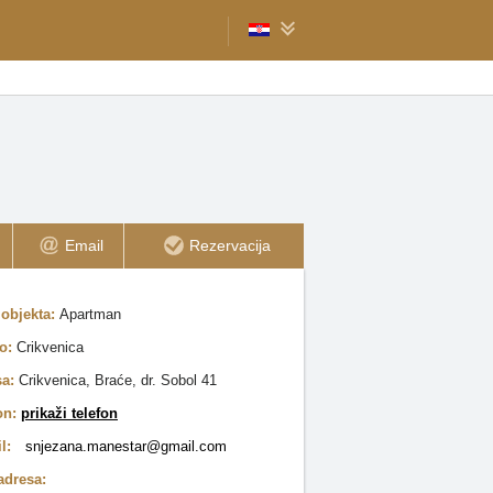
Email
Rezervacija
 objekta:
Apartman
to:
Crikvenica
sa:
Crikvenica, Braće, dr. Sobol 41
on:
prikaži telefon
il:
snjezana.manestar@gmail.com
adresa: