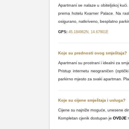
Apartmani se nalaze u obiteljskoj kuć
prema hotelu Kvarner Palace. Na raskr
osigurano, natkriveno, besplatno parki
GPS:
45.184962N, 14.67901E
Koje su prednosti ovog smještaja?
Apartmani su prostrani i idealni za smj
Pristup internetu neograničen (optičk
parkirno mjesto za svaki apartman. Pl
Koje su cijene smještaja i usluga?
Cijene su najniže moguće, unesene dire
Kompletan cjenik dostupan je
OVDJE