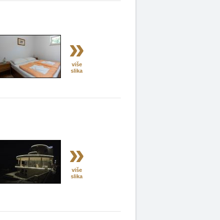
»
više
slika
»
više
slika