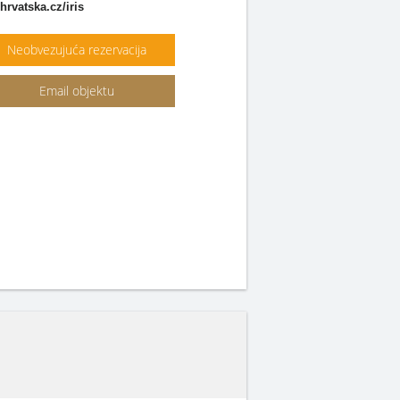
rvatska.cz/iris
Neobvezujuća rezervacija
Email objektu