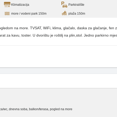
Klimatizacija
Parkiralište
more / vodeni park 150m
plaža 150m
pogledom na more. TVSAT, WiFi, klima, glačalo, daska za glačanje, fen za
rat za kavu, toster. U dvorištu je roštilj na plin,stol. Jedno parkirno 
onica/wc, dnevna soba, balkon/terasa, pogled na more