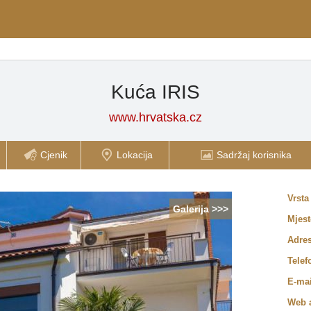
Kuća IRIS
www.hrvatska.cz
Cjenik
Lokacija
Sadržaj korisnika
Vrsta
Galerija >>>
Mjes
Adre
Telef
E-ma
Web 