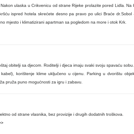
i. Nakon ulaska u Crikvenicu od strane Rijeke prolazite pored Lidla. N
šću ispred hotela skrećete desno pa pravo po ulici Braće dr.Sobol 41
rno mjesto i klimatizirani apartman sa pogledom na more i otok Krk.
eštaj obitelji sa djecom. Roditelji i djeca imaju svaki svoju spavaću sob
i kabel), korištenje klime uključeno u cijenu. Parking u dvorištu obje
aža pruža puno mogućnosti za igru i zabavu.
ktno od strane vlasnika, bez provizije i drugih dodatnih troškova.
>>