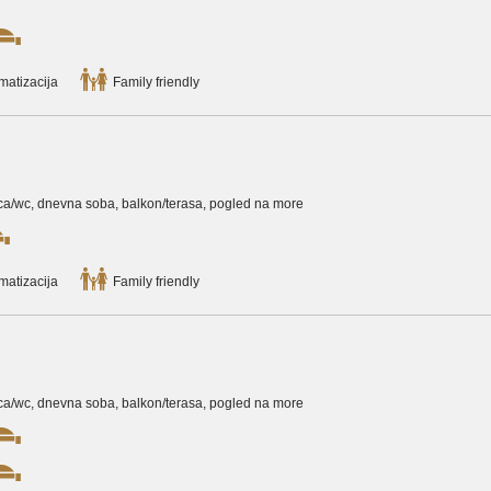
matizacija
Family friendly
onica/wc, dnevna soba, balkon/terasa, pogled na more
matizacija
Family friendly
onica/wc, dnevna soba, balkon/terasa, pogled na more