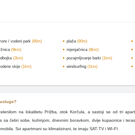
more / vodeni park
(90m)
plaža
(90m)
tržnica
(9km)
mjenjačnica
(8km)
odbojka
(2km)
pozajmljivanje barki
(1km)
vodene skije
(1km)
windsurfing
(1km)
 usluge?
lenilom na lokalitetu Prižba, otok Korčula, a sastoji se od tri ap
obila. Svi apartmani su klimatizirani, te imaju SAT-TV i WI-FI.