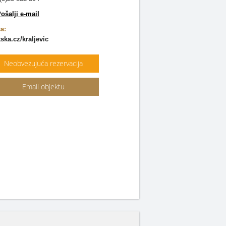
ošalji e-mail
a:
ka.cz/kraljevic
Neobvezujuća rezervacija
Email objektu