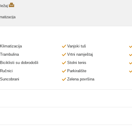
ležaj
matizacija
Klimatizacija
Vanjski tuš
Trambulina
Vrtni namještaj
Biciklisti su dobrodošli
Stolni tenis
Ručnici
Parkiralište
Suncobrani
Zelena površina