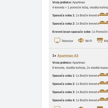
Vrsta jedinice:
Apartman
4 kreveta + 1 pomoćni ležaj, vlastita kuhin
Spavaća soba 1:
1x Bračni krevet
Spavaća soba 2:
1x Bračni krevet
Kreveti izvan spavaće sobe:
1x Pomoćni 
Televizor
Wi-Fi
Kli
1x
Apartman A3
Vrsta jedinice:
Apartman
8 kreveta, vlastita kuhinja, 2x vlastita k
Spavaća soba 1:
1x Bračni krevet
Spavaća soba 2:
1x Bračni krevet
Spavaća soba 3:
1x Bračni krevet
Spavaća soba 4:
1x Bračni krevet