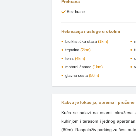
Prehrana
Bez hrane
Rekreacija i usluge u okolini
biciklistička staza
(1km)
trgovina
(2km)
tenis
(4km)
motorni čamac
(1km)
glavna cesta
(50m)
Kakva je lokacija, oprema i pružene
Kuća se nalazi na osami, okružena ze
kuhinjom i terasom i jednog apartmana sa četiri sobe, kuhinjom, dnevnim boravkom, dvije kupaonice i terasom. Stepenice vode do privatne plaže
(80m). Raspoloživ parking za šest autom