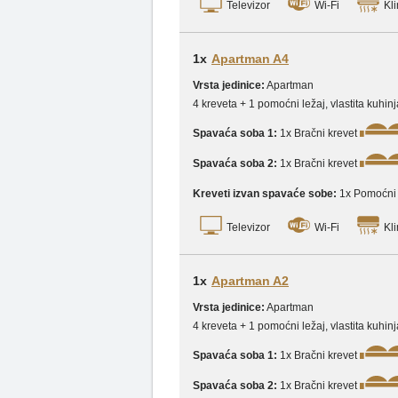
Televizor
Wi-Fi
Kli
1x
Apartman A4
Vrsta jedinice:
Apartman
4 kreveta + 1 pomoćni ležaj, vlastita kuhi
Spavaća soba 1:
1x Bračni krevet
Spavaća soba 2:
1x Bračni krevet
Kreveti izvan spavaće sobe:
1x Pomoćni 
Televizor
Wi-Fi
Kli
1x
Apartman A2
Vrsta jedinice:
Apartman
4 kreveta + 1 pomoćni ležaj, vlastita kuhin
Spavaća soba 1:
1x Bračni krevet
Spavaća soba 2:
1x Bračni krevet