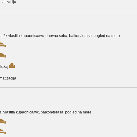
matizacija
nja, 2x vlastita kupaonica/wc, dnevna soba, balkon/terasa, pogled na more
ležaj
matizacija
ja, vlastita kupaonica/wc, balkon/terasa, pogled na more