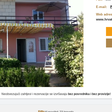
E-mail:
P
Web adres
www.hrvats
Neobvezujući zahtjevi i rezervacije se izvršavaju
bez posrednika i bez provizije!