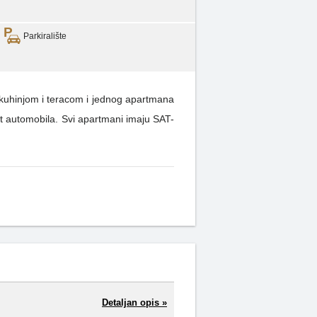
Parkiralište
acom i jednog apartmana
st automobila. Svi apartmani imaju SAT-
Detaljan opis »