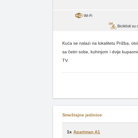
Wi-Fi
Biciklisti su
Kuća se nalazi na lokalitetu Prižba, otok Ko
sa četiri sobe, kuhinjom i dvije kupao
TV.
Smeštajne jedinice
1x
Apartman A1