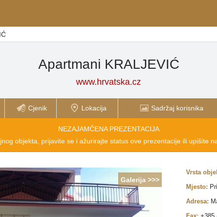
IĆ
Apartmani KRALJEVIĆ
www.hrvatska.cz
Cjenik
Lokacija
Sadržaj korisnika
NEZAJAMČENA PREZENTACIJA
nog objekta, prijavite se i ažurirajte status ove prezentacije ili upišite 
Vrsta obje
Galerija >>>
Mjesto:
Pr
Adresa:
Ma
Fax:
+385 