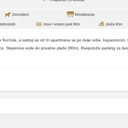
Kapacitet: 23 kreveta
Dozvoljeni
Klimatizacija
 dobrodošli
more / vodeni park 90m
plaža 90m
rčula, a sastoji se od tri apartmana sa po dvije sobe, kupaonicom, kuhinjom i ter
nice. Stepenice vode do privatne plaže (80m). Raspoloživ parking za še