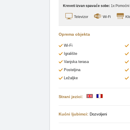
Kreveti izvan spavaće sobe:
1x Pomoćni 
Televizor
Wi-Fi
Kli
Oprema objekta
Wi-Fi
Igralište
Vanjska terasa
Posteljina
Ležaljke
Strani jezici:
Kućni ljubimci:
Dozvoljeni