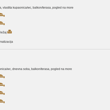
ja, vlastita kupaonica/wc, balkon/terasa, pogled na more
ležaj
matizacija
upaonica/wc, dnevna soba, balkon/terasa, pogled na more