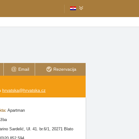
Email
Rezervacija
na
hrvatska@hrvatska.cz
kta:
Apartman
ižba
rino Sardelić, Ul. 41. br.6/1, 20271 Blato
(0)20 852 594