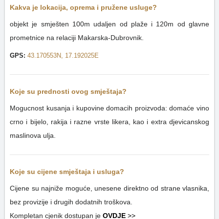
Kakva je lokacija, oprema i pružene usluge?
objekt je smješten 100m udaljen od plaže i 120m od glavne
prometnice na relaciji Makarska-Dubrovnik.
GPS:
43.170553N, 17.192025E
Koje su prednosti ovog smještaja?
Mogucnost kusanja i kupovine domacih proizvoda: domaće vino
crno i bijelo, rakija i razne vrste likera, kao i extra djevicanskog
maslinova ulja.
Koje su cijene smještaja i usluga?
Cijene su najniže moguće, unesene direktno od strane vlasnika,
bez provizije i drugih dodatnih troškova.
Kompletan cjenik dostupan je
OVDJE
>>