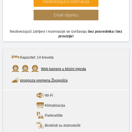
Neobvezujuća rezervacija
Email objektu
Neobvezujući zahtjevi i rezervacije se izvršavaju
bez posrednika i bez
provizije!
Kapacitet: 14 kreveta
Web kamere u blizini mjesta
prognoza vremena Živogošće
Wi-Fi
Klimatizacija
Parkiralište
Biciklisti su dobrodošli