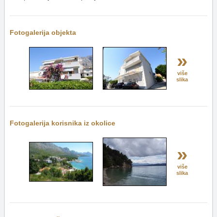
Fotogalerija objekta
»
više
slika
Fotogalerija korisnika iz okolice
»
više
slika