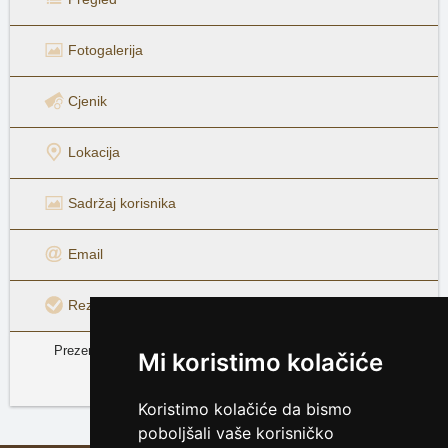
Fotogalerija
Cjenik
Lokacija
Sadržaj korisnika
Email
Rezervacija
Prezentacija objekta Apartmány LM je sastavni dio servera
Mi koristimo kolačiće
www.hrvatska.cz
Hrvatske planine, otoci i obala
Koristimo kolačiće da bismo
poboljšali vaše korisničko