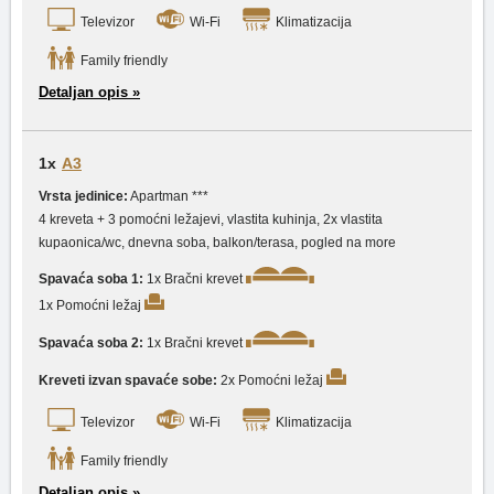
Televizor
Wi-Fi
Klimatizacija
Family friendly
Detaljan opis »
1x
A3
Vrsta jedinice:
Apartman ***
4 kreveta + 3 pomoćni ležajevi, vlastita kuhinja, 2x vlastita
kupaonica/wc, dnevna soba, balkon/terasa, pogled na more
Spavaća soba 1:
1x Bračni krevet
1x Pomoćni ležaj
Spavaća soba 2:
1x Bračni krevet
Kreveti izvan spavaće sobe:
2x Pomoćni ležaj
Televizor
Wi-Fi
Klimatizacija
Family friendly
Detaljan opis »