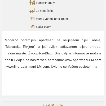
Family friendly
Za nepušače
more / vodeni park 100m
plaža 100m
Moderno opremljeni apartmani na najljepšem dijelu obale,
"Makarska Rivijera" u još uvijek sačuvanom dijelu prirode,
malom mjestu: Živogošće-Blato. Sve daljnje informacije možete
dobiti i vidjeti na našim web adresama: www.apartmani-LM.com
i www.lino-apartmani-LM.com. Uvjerite se Vašom posjetom na
Last Minute