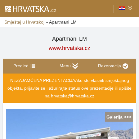
Smještaj u Hrvatskoj
»
Apartmani LM
Apartmani LM
www.hrvatska.cz
Pregled
Menu
Rezervacija
NEZAJAMČENA PREZENTACIJA
Ako ste vlasnik smještajnog
objekta, prijavite se i ažurirajte status ove prezentacije ili upišite
na
hrvatska@hrvatska.cz
Galerija >>>