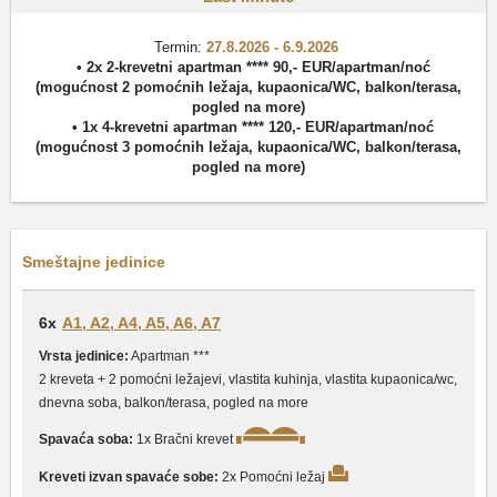
Termin:
27.8.2026 - 6.9.2026
• 2x
2-krevetni apartman ****
90
,-
EUR
/
apartman/noć
(mogućnost 2 pomoćnih ležaja,
kupaonica/WC
,
balkon/terasa
,
pogled na more
)
• 1x
4-krevetni apartman ****
120
,-
EUR
/
apartman/noć
(mogućnost 3 pomoćnih ležaja,
kupaonica/WC
,
balkon/terasa
,
pogled na more
)
Smeštajne jedinice
6x
A1, A2, A4, A5, A6, A7
Vrsta jedinice:
Apartman ***
2 kreveta + 2 pomoćni ležajevi, vlastita kuhinja, vlastita kupaonica/wc,
dnevna soba, balkon/terasa, pogled na more
Spavaća soba:
1x Bračni krevet
Kreveti izvan spavaće sobe:
2x Pomoćni ležaj