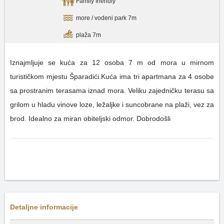
Family friendly
more / vodeni park 7m
plaža 7m
Iznajmljuje se kuća za 12 osoba 7 m od mora u mirnom
turističkom mjestu Šparadići.Kuća ima tri apartmana za 4 osobe
sa prostranim terasama iznad mora. Veliku zajedničku terasu sa
grilom u hladu vinove loze, ležaljke i suncobrane na plaži, vez za
brod. Idealno za miran obiteljski odmor. Dobrodošli
Detaljne informacije