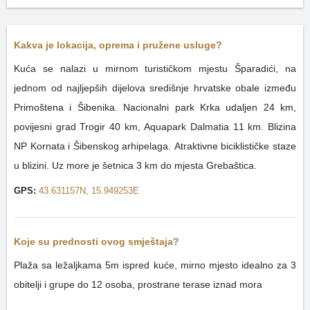
Kakva je lokacija, oprema i pružene usluge?
Kuća se nalazi u mirnom turističkom mjestu Šparadići, na
jednom od najljepših dijelova središnje hrvatske obale između
Primoštena i Šibenika. Nacionalni park Krka udaljen 24 km,
povijesni grad Trogir 40 km, Aquapark Dalmatia 11 km. Blizina
NP Kornata i Šibenskog arhipelaga. Atraktivne biciklističke staze
u blizini. Uz more je šetnica 3 km do mjesta Grebaštica.
GPS:
43.631157N, 15.949253E
Koje su prednosti ovog smještaja?
Plaža sa ležaljkama 5m ispred kuće, mirno mjesto idealno za 3
obitelji i grupe do 12 osoba, prostrane terase iznad mora