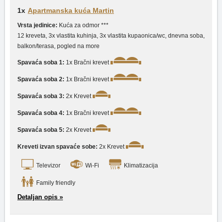
1x
Apartmanska kuća Martin
Vrsta jedinice:
Kuća za odmor ***
12 kreveta, 3x vlastita kuhinja, 3x vlastita kupaonica/wc, dnevna soba,
balkon/terasa, pogled na more
Spavaća soba 1:
1x Bračni krevet
Spavaća soba 2:
1x Bračni krevet
Spavaća soba 3:
2x Krevet
Spavaća soba 4:
1x Bračni krevet
Spavaća soba 5:
2x Krevet
Kreveti izvan spavaće sobe:
2x Krevet
Televizor
Wi-Fi
Klimatizacija
Family friendly
Detaljan opis »