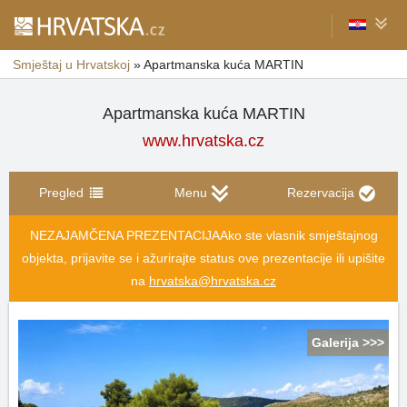
Smještaj u Hrvatskoj
»
Apartmanska kuća MARTIN
Apartmanska kuća MARTIN
www.hrvatska.cz
Pregled
Menu
Rezervacija
NEZAJAMČENA PREZENTACIJA
Ako ste vlasnik smještajnog
objekta, prijavite se i ažurirajte status ove prezentacije ili upišite
na
hrvatska@hrvatska.cz
Galerija >>>