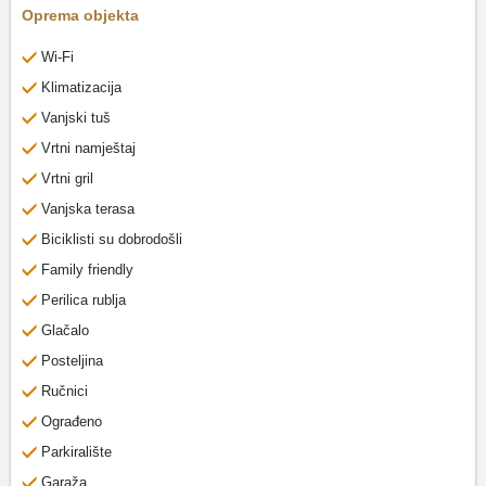
Oprema objekta
Wi-Fi
Klimatizacija
Vanjski tuš
Vrtni namještaj
Vrtni gril
Vanjska terasa
Biciklisti su dobrodošli
Family friendly
Perilica rublja
Glačalo
Posteljina
Ručnici
Ograđeno
Parkiralište
Garaža