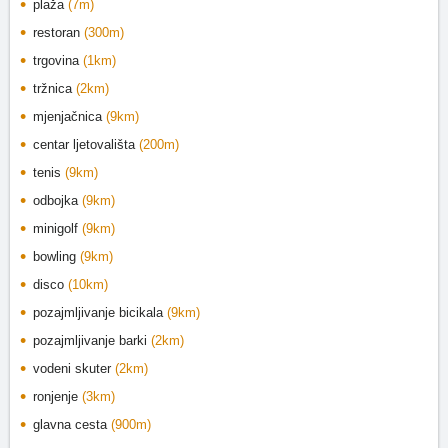
plaža
(7m)
restoran
(300m)
trgovina
(1km)
tržnica
(2km)
mjenjačnica
(9km)
centar ljetovališta
(200m)
tenis
(9km)
odbojka
(9km)
minigolf
(9km)
bowling
(9km)
disco
(10km)
pozajmljivanje bicikala
(9km)
pozajmljivanje barki
(2km)
vodeni skuter
(2km)
ronjenje
(3km)
glavna cesta
(900m)