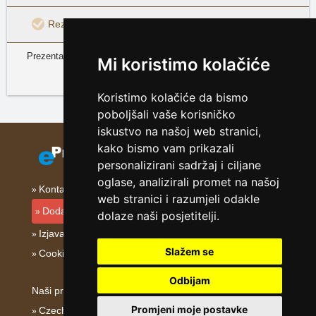
Rezervacija
Prezentacija objekta Apartmány MARTIN je sastavni dio servera
Mi koristimo kolačiće
www.hrvatska.cz
Hrvatske planine, otoci i obala
Koristimo kolačiće da bismo
poboljšali vaše korisničko
iskustvo na našoj web stranici,
kako bismo vam prikazali
personalizirani sadržaj i ciljane
oglase, analizirali promet na našoj
Kontakt
web stranici i razumjeli odakle
Dodati smještajni objekt
dolaze naši posjetitelji.
Izjava o privatnosti
Slažem se
Cookies
Odbijam
Naši projekti:
Promjeni moje postavke
Czech mountains