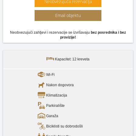
Neobvezujuća rezervacija
Email objektu
Neobvezujući zahtjevi i rezervacije se izvršavaju
bez posrednika i bez
provizije!
Kapacitet: 12 kreveta
Wi-Fi
Nakon dogovora
Klimatizacija
Parkiralište
Garaža
Biciklisti su dobrodošli