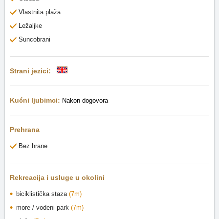
Vlastnita plaža
Ležaljke
Suncobrani
Strani jezici:
Kućni ljubimci:
Nakon dogovora
Prehrana
Bez hrane
Rekreacija i usluge u okolini
biciklistička staza
(7m)
more / vodeni park
(7m)