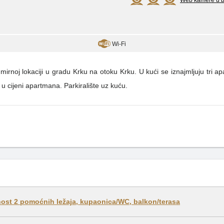
Web kamere u bl
Wi-Fi
 mirnoj lokaciji u gradu Krku na otoku Krku. U kući se iznajmljuju tri 
cijeni apartmana. Parkiralište uz kuću.
ost 2 pomoćnih ležaja, kupaonica/WC, balkon/terasa