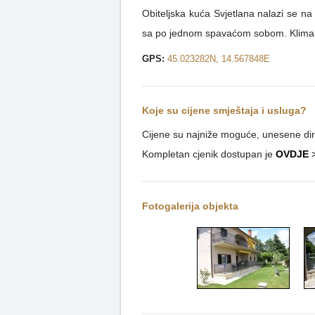
Obiteljska kuća Svjetlana nalazi se na
sa po jednom spavaćom sobom. Klima u c
GPS:
45.023282N, 14.567848E
Koje su cijene smještaja i usluga?
Cijene su najniže moguće, unesene dire
Kompletan cjenik dostupan je
OVDJE
Fotogalerija objekta