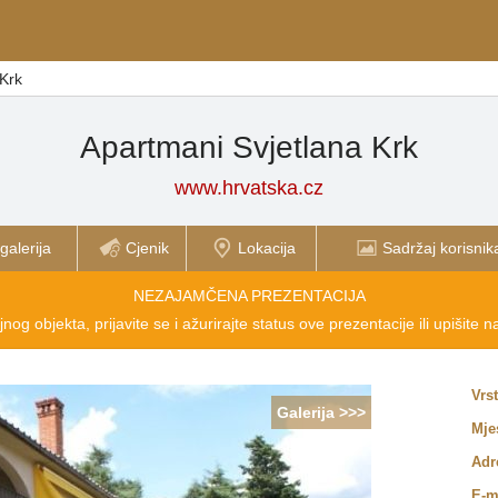
 Krk
Apartmani Svjetlana Krk
www.hrvatska.cz
galerija
Cjenik
Lokacija
Sadržaj korisnik
NEZAJAMČENA PREZENTACIJA
nog objekta, prijavite se i ažurirajte status ove prezentacije ili upišite 
Vrs
Galerija >>>
Mje
Adr
E-m