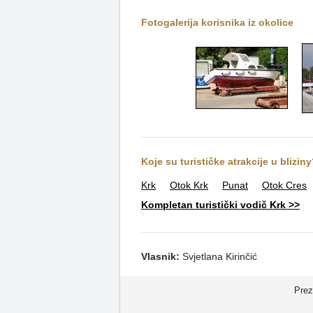
Fotogalerija korisnika iz okolice
Koje su turističke atrakcije u blizin
Krk
Otok Krk
Punat
Otok Cres
Kompletan turistički vodič Krk >>
Vlasnik:
Svjetlana Kirinčić
Prez