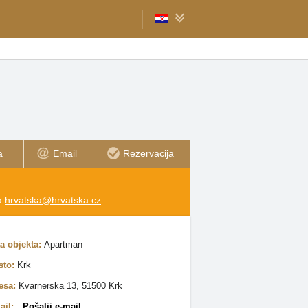
a
Email
Rezervacija
na
hrvatska@hrvatska.cz
ta objekta:
Apartman
sto:
Krk
esa:
Kvarnerska 13, 51500 Krk
ail:
Pošalji e-mail