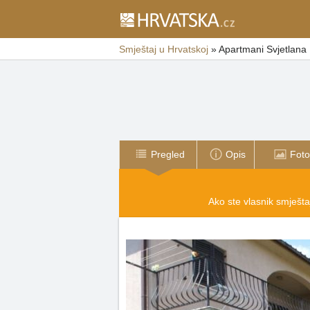
Smještaj u Hrvatskoj
»
Apartmani Svjetlana
Pregled
Opis
Foto
Ako ste vlasnik smještaj