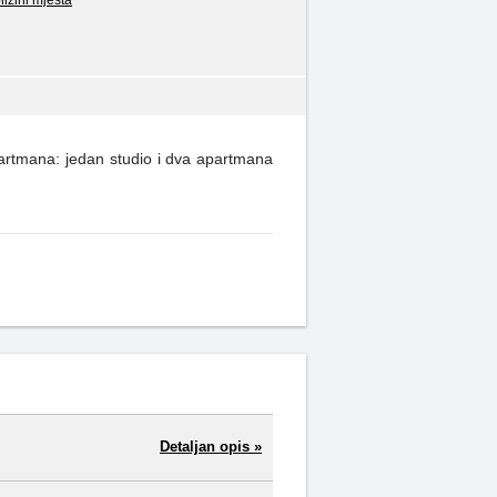
izini mjesta
apartmana: jedan studio i dva apartmana
Detaljan opis »