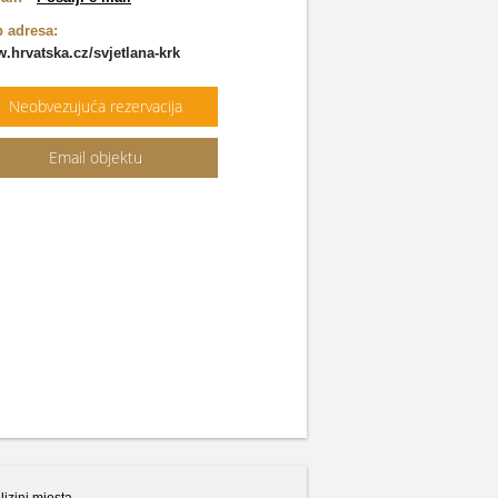
 adresa:
.hrvatska.cz/svjetlana-krk
Neobvezujuća rezervacija
Email objektu