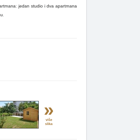
apartmana: jedan studio i dva apartmana
ću.
»
više
slika