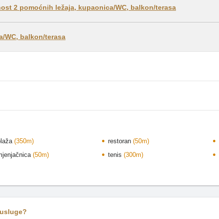
ost 2 pomoćnih ležaja, kupaonica/WC, balkon/terasa
a/WC, balkon/terasa
plaža
(350m)
restoran
(50m)
mjenjačnica
(50m)
tenis
(300m)
 usluge?