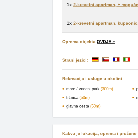
1x
2-krevetni apartman, + mogućn
1x
2-krevetni apartman, kupaonic
Oprema objekta
OVDJE »
Strani jezici:
Rekreacija i usluge u okolini
more / vodeni park
(300m)
tržnica
(50m)
glavna cesta
(50m)
Kakva je lokacija, oprema i pružene