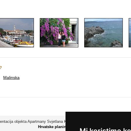
y?
Malinska
entacija objekta Apartmany Svjetlana Krk je sastavni dio servera www.hrvats
Hrvatske planine, otoci i obala
Mi koristimo ko