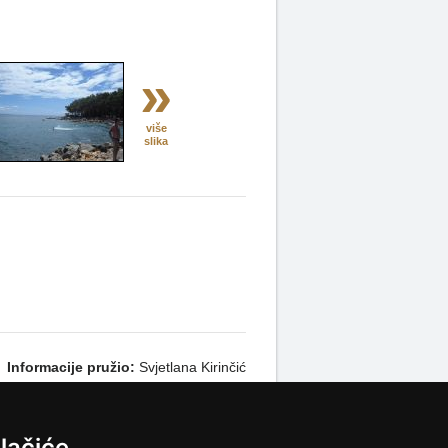
»
više
slika
Informacije pružio:
Svjetlana Kirinčić
ka.cz
lačiće