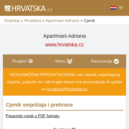
Smještaj u Hrvatskoj
»
Apartmani Adriana
»
Cjenik
Apartmani Adriana
www.hrvatska.cz
Pregled
Menu
Rezervacija
NEZAJAMČENA PREZENTACIJA
Ako ste vlasnik smještajnog
objekta, prijavite se i ažurirajte status ove prezentacije ili upišite
na
hrvatska@hrvatska.cz
Cjenik smještaja i prehrane
Preuzmite cjenik u PDF formatu