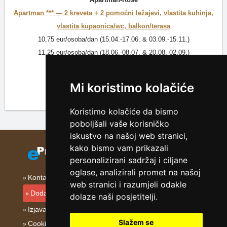
Apartman *** —
2 kreveta + 2 pomoćni ležajevi, vlastita kuhinja,
vlastita kupaonica/wc, balkon/terasa
10,75 eur/osoba/dan (15.04.-17.06. & 03.09.-15.11.)
11,25 eur/osoba/dan (18.06.-08.07. & 20.08.-02.09.)
13,25 eur/osoba/dan (09.07.-19.08.)
Detaljan opis »
Mi koristimo kolačiće
Koristimo kolačiće da bismo
poboljšali vaše korisničko
iskustvo na našoj web stranici,
kako bismo vam prikazali
personalizirani sadržaj i ciljane
oglase, analizirali promet na našoj
Kontakt
web stranici i razumjeli odakle
Dodati smještajni objekt
dolaze naši posjetitelji.
Izjava o privatnosti
Slažem se
Cookies