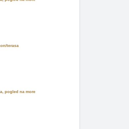
kon/terasa
sa
,
pogled na more