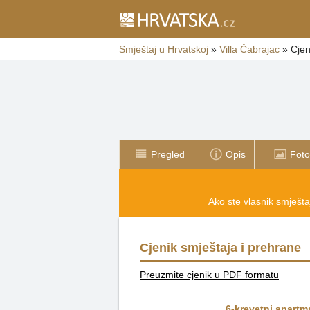
Smještaj u Hrvatskoj
»
Villa Čabrajac
»
Cjen
Pregled
Opis
Foto
Ako ste vlasnik smještaj
Cjenik smještaja i prehrane
Preuzmite cjenik u PDF formatu
6-krevetni apartma