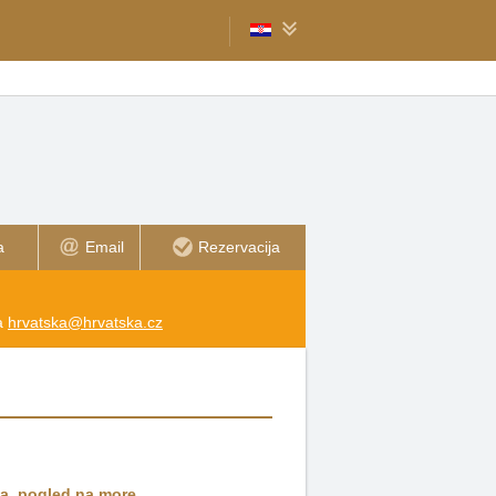
a
Email
Rezervacija
na
hrvatska@hrvatska.cz
sa
,
pogled na more