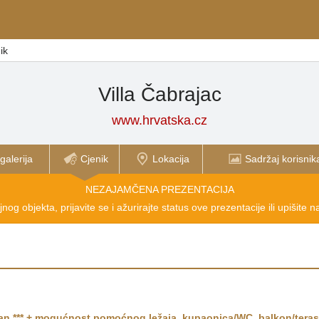
ik
Villa Čabrajac
www.hrvatska.cz
galerija
Cjenik
Lokacija
Sadržaj korisnik
NEZAJAMČENA PREZENTACIJA
nog objekta, prijavite se i ažurirajte status ove prezentacije ili upišite 
n ***
+ mogućnost pomoćnog ležaja,
kupaonica/WC
,
balkon/tera