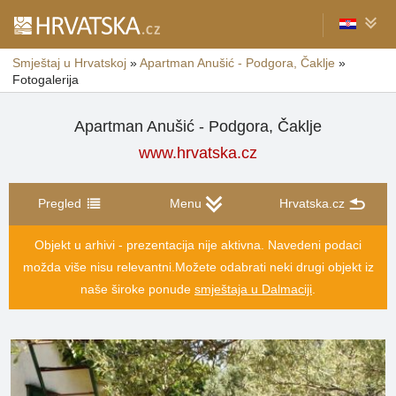
Smještaj u Hrvatskoj
»
Apartman Anušić - Podgora, Čaklje
»
Fotogalerija
Apartman Anušić - Podgora, Čaklje
www.hrvatska.cz
Pregled
Menu
Hrvatska.cz
Objekt u arhivi - prezentacija nije aktivna. Navedeni podaci
možda više nisu relevantni.
Možete odabrati neki drugi objekt iz
naše široke ponude
smještaja u Dalmaciji
.