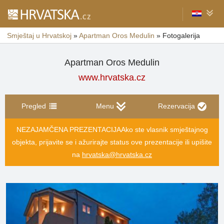
Smještaj u Hrvatskoj
»
Apartman Oros Medulin
»
Fotogalerija
Apartman Oros Medulin
www.hrvatska.cz
Pregled
Menu
Rezervacija
NEZAJAMČENA PREZENTACIJA
Ako ste vlasnik smještajnog
objekta, prijavite se i ažurirajte status ove prezentacije ili upišite
na
hrvatska@hrvatska.cz