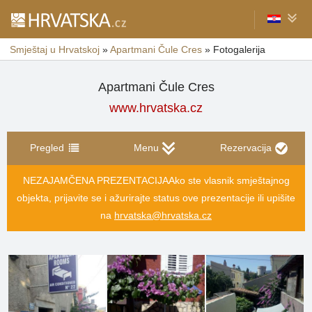
Smještaj u Hrvatskoj
»
Apartmani Čule Cres
»
Fotogalerija
Apartmani Čule Cres
www.hrvatska.cz
Pregled
Menu
Rezervacija
NEZAJAMČENA PREZENTACIJA
Ako ste vlasnik smještajnog
objekta, prijavite se i ažurirajte status ove prezentacije ili upišite
na
hrvatska@hrvatska.cz