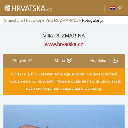
Smještaj u Hrvatskoj
»
Villa RUZMARINA
»
Fotogalerija
Villa RUZMARINA
www.hrvatska.cz
Pregled
Menu
Hrvatska.cz
Objekt u arhivi - prezentacija nije aktivna. Navedeni podaci
možda više nisu relevantni.
Možete odabrati neki drugi objekt iz
naše široke ponude
smještaja u Dalmaciji
.