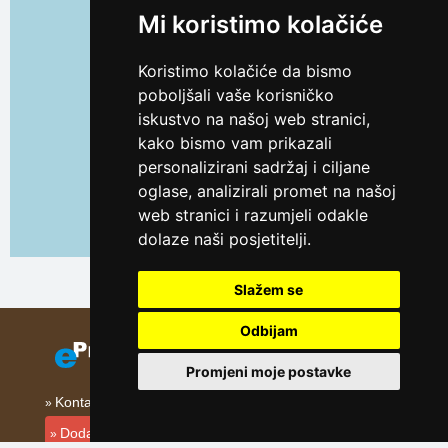
Mi koristimo kolačiće
Koristimo kolačiće da bismo
poboljšali vaše korisničko
iskustvo na našoj web stranici,
kako bismo vam prikazali
personalizirani sadržaj i ciljane
oglase, analizirali promet na našoj
web stranici i razumjeli odakle
dolaze naši posjetitelji.
Leaflet
| ©
OpenStreetMap
contributors
Slažem se
Odbijam
Promjeni moje postavke
Kontakt
Dodati smještajni objekt