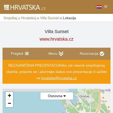
Smještaj u Hrvatskoj
»
Villa Sunset
»
Lokacija
Villa Sunset
www.hrvatska.cz
Pregled
Menu
Rezervacija
NEZAJAMČENA PREZENTACIJA
Ako ste vlasnik smještajnog
objekta, prijavite se i ažurirajte status ove prezentacije ili upišite
na
hrvatska@hrvatska.cz
+
Osnovna
−