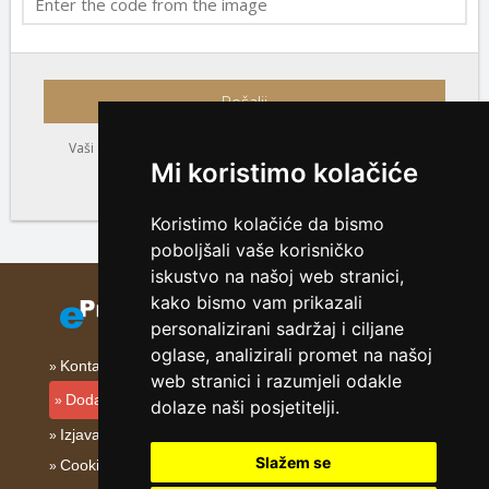
Pošalji
Vaši osobni podaci bit će obrađeni u skladu s Pravilima o
Mi koristimo kolačiće
privatnosti. Pritiskom na Pošalji pristajete na
Pravila o privatnosti
.
Koristimo kolačiće da bismo
poboljšali vaše korisničko
iskustvo na našoj web stranici,
kako bismo vam prikazali
personalizirani sadržaj i ciljane
oglase, analizirali promet na našoj
Kontakt
web stranici i razumjeli odakle
Dodati smještajni objekt
dolaze naši posjetitelji.
Izjava o privatnosti
Slažem se
Cookies