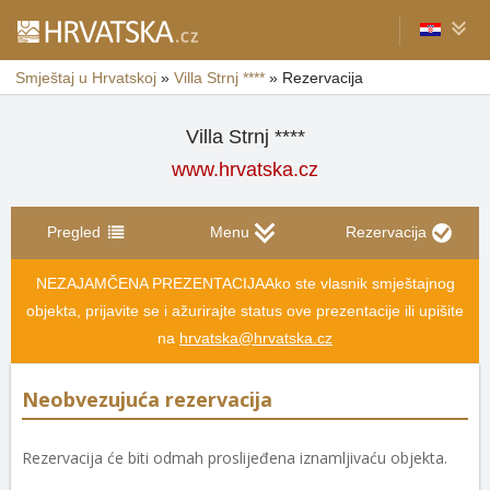
Smještaj u Hrvatskoj
»
Villa Strnj ****
»
Rezervacija
Villa Strnj ****
www.hrvatska.cz
Pregled
Menu
Rezervacija
NEZAJAMČENA PREZENTACIJA
Ako ste vlasnik smještajnog
objekta, prijavite se i ažurirajte status ove prezentacije ili upišite
na
hrvatska@hrvatska.cz
Neobvezujuća rezervacija
Rezervacija će biti odmah proslijeđena iznamljivaću objekta.