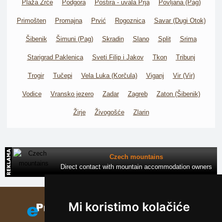
Plaža Zrće
Podgora
Postira - uvala Prja
Povljana (Pag)
Primošten
Promajna
Prvić
Rogoznica
Savar (Dugi Otok)
Šibenik
Šimuni (Pag)
Skradin
Slano
Split
Srima
Starigrad Paklenica
Sveti Filip i Jakov
Tkon
Tribunj
Trogir
Tučepi
Vela Luka (Korčula)
Viganj
Vir (Vir)
Vodice
Vransko jezero
Zadar
Zagreb
Zaton (Šibenik)
Žirje
Živogošće
Zlarin
Czech mountains
Direct contact with mountain accommodation owners
Mi koristimo kolačiće