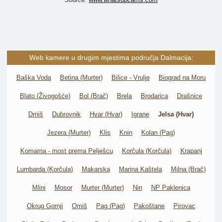
Web kamere u drugim mjestima područja Dalmacija:
Baška Voda
Betina (Murter)
Bilice - Vrulje
Biograd na Moru
Blato (Živogošće)
Bol (Brač)
Brela
Brodarica
Drašnice
Drniš
Dubrovnik
Hvar (Hvar)
Igrane
Jelsa (Hvar)
Jezera (Murter)
Klis
Knin
Kolan (Pag)
Komarna - most prema Pelješcu
Korčula (Korčula)
Krapanj
Lumbarda (Korčula)
Makarska
Marina Kaštela
Milna (Brač)
Mlini
Mosor
Murter (Murter)
Nin
NP Paklenica
Okrug Gornji
Omiš
Pag (Pag)
Pakoštane
Pirovac