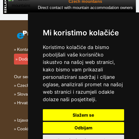
Czech mountains
Direct contact with mountain accommodation owners
Mi koristimo kolačiće
Koristimo kolačiće da bismo
Kontakt
poboljšali vaše korisničko
Dodati smještajni objekt
iskustvo na našoj web stranici,
kako bismo vam prikazali
personalizirani sadržaj i ciljane
Our servers:
oglase, analizirali promet na našoj
Czech mountains
web stranici i razumjeli odakle
Slovakian mountains
dolaze naši posjetitelji.
Hrvatska
Slažem se
Izjava o privatnosti
Odbijam
Cookies