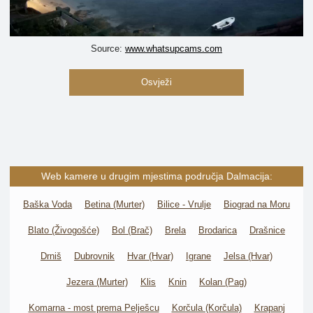
Source:
www.whatsupcams.com
Osvježi
Web kamere u drugim mjestima područja Dalmacija:
Baška Voda
Betina (Murter)
Bilice - Vrulje
Biograd na Moru
Blato (Živogošće)
Bol (Brač)
Brela
Brodarica
Drašnice
Drniš
Dubrovnik
Hvar (Hvar)
Igrane
Jelsa (Hvar)
Jezera (Murter)
Klis
Knin
Kolan (Pag)
Komarna - most prema Pelješcu
Korčula (Korčula)
Krapanj