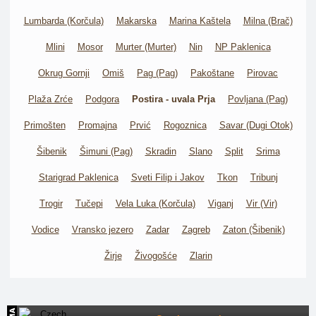
Lumbarda (Korčula)
Makarska
Marina Kaštela
Milna (Brač)
Mlini
Mosor
Murter (Murter)
Nin
NP Paklenica
Okrug Gornji
Omiš
Pag (Pag)
Pakoštane
Pirovac
Plaža Zrće
Podgora
Postira - uvala Prja
Povljana (Pag)
Primošten
Promajna
Prvić
Rogoznica
Savar (Dugi Otok)
Šibenik
Šimuni (Pag)
Skradin
Slano
Split
Srima
Starigrad Paklenica
Sveti Filip i Jakov
Tkon
Tribunj
Trogir
Tučepi
Vela Luka (Korčula)
Viganj
Vir (Vir)
Vodice
Vransko jezero
Zadar
Zagreb
Zaton (Šibenik)
Žirje
Živogošće
Zlarin