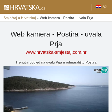
Smještaj u Hrvatskoj
»
Web kamera - Postira - uvala Prja
Web kamera - Postira - uvala
Prja
www.hrvatska-smjestaj.com.hr
Trenutni pogled na uvalu Prja u odmaralištu Postira